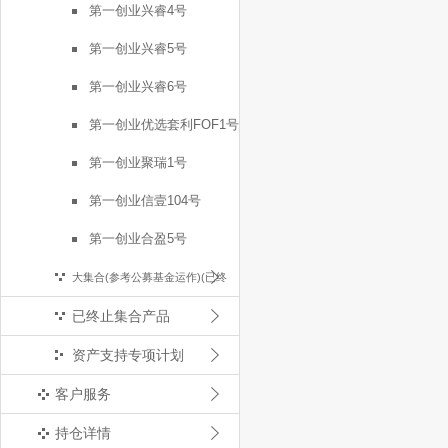
第一创业兴睿4号
第一创业兴睿5号
第一创业兴睿6号
第一创业优选套利FOF1号
第一创业聚瑞1号
第一创业信壹104号
第一创业合盈5号
大集合(参考公募基金运作)(已终
已终止集合产品
止)
资产支持专项计划
客户服务
持仓详情