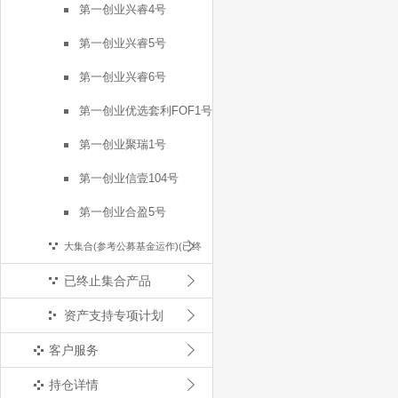
第一创业兴睿4号
第一创业兴睿5号
第一创业兴睿6号
第一创业优选套利FOF1号
第一创业聚瑞1号
第一创业信壹104号
第一创业合盈5号
大集合(参考公募基金运作)(已终
已终止集合产品
止)
资产支持专项计划
客户服务
持仓详情