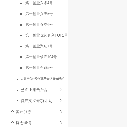
第一创业兴睿4号
第一创业兴睿5号
第一创业兴睿6号
第一创业优选套利FOF1号
第一创业聚瑞1号
第一创业信壹104号
第一创业合盈5号
大集合(参考公募基金运作)(已终
已终止集合产品
止)
资产支持专项计划
客户服务
持仓详情