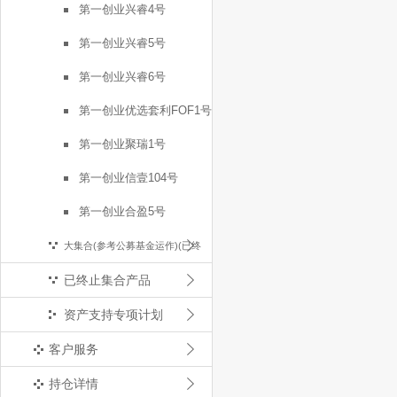
第一创业兴睿4号
第一创业兴睿5号
第一创业兴睿6号
第一创业优选套利FOF1号
第一创业聚瑞1号
第一创业信壹104号
第一创业合盈5号
大集合(参考公募基金运作)(已终
已终止集合产品
止)
资产支持专项计划
客户服务
持仓详情