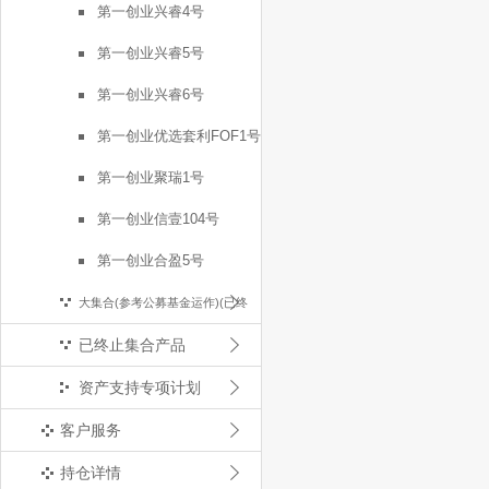
第一创业兴睿4号
第一创业兴睿5号
第一创业兴睿6号
第一创业优选套利FOF1号
第一创业聚瑞1号
第一创业信壹104号
第一创业合盈5号
大集合(参考公募基金运作)(已终
已终止集合产品
止)
资产支持专项计划
客户服务
持仓详情