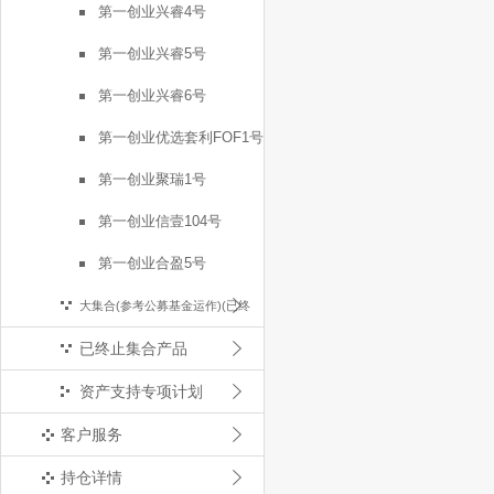
第一创业兴睿4号
第一创业兴睿5号
第一创业兴睿6号
第一创业优选套利FOF1号
第一创业聚瑞1号
第一创业信壹104号
第一创业合盈5号
大集合(参考公募基金运作)(已终
已终止集合产品
止)
资产支持专项计划
客户服务
持仓详情