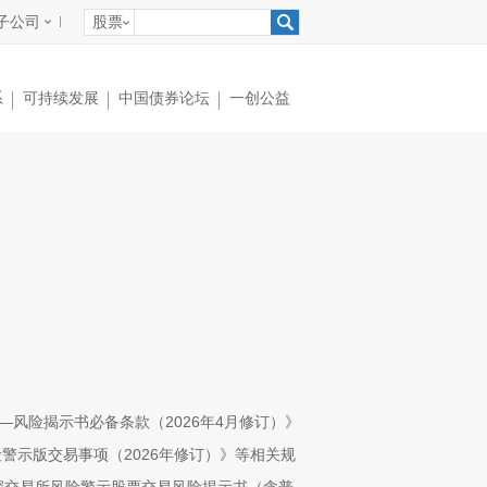
子公司
股票
系
可持续发展
中国债券论坛
一创公益
—风险揭示书必备条款（
2026
年
4
月修订）》
险警示版交易事项（
2026
年修订）》等相关规