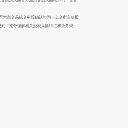
深交易所风险警示股票交易风险揭示书（含普
票大宗交易成交申报确认时间与上交所主板股
规则，充分理解相关交易风险特征和业务规