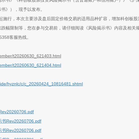
揭示书》《科创板股票投资风险揭示书（含普通账户和信用账户）》《沪
示书》），现予以发布。
起施行，本次主要涉及盘后固定价格交易
的适用品种
扩容
，增加科创板股
涨跌幅限制等
，您在参与交易前，请仔细阅读《风险揭示书》内容及相关
5
358
客服热线。
/member/t20260630_621403.html
/member/t20260630_621404.html
uide/hyznlc/c/c_20260424_10816481.shtml
260706.pdf
20260706.pdf
20260706.pdf