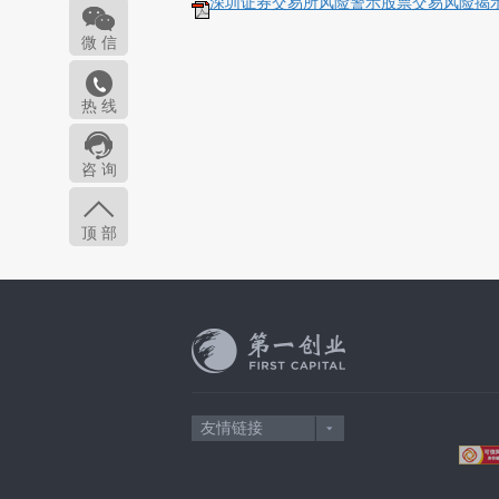
深圳证券交易所风险警示股票交易风险揭示书Rev
微 信
热 线
咨 询
顶 部
友情链接