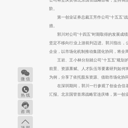
公司将坚决贯彻北京国管战略部署，坚持高
阶。
第一创业证券总裁王芳作公司“十五五”
措。
郭川对公司“十四五”时期取得的发展成
坚定不移向行业上游前列迈进。郭川指出，
企业，以市场化机制推动集团化协同，将全
王岩、王小林分别就公司“十五五”规
前景、资源禀赋、人才队伍等要素研判如何
为例，分享了依托股东资源、借助市场化协
微 信
在深圳期间，郭川一行参观了创金合信
汇报。北京国管首席战略官连庆锋，第一创
热 线
咨 询
顶 部