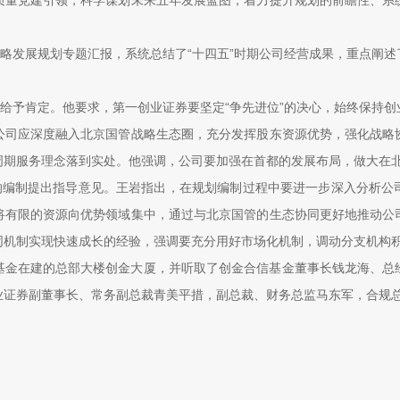
质量党建引领，科学谋划未来五年发展蓝图，着力提升规划的前瞻性、系
战略发展规划专题汇报，系统总结了“十四五”时期公司经营成果，重点阐
绩给予肯定。他要求，第一创业证券要坚定“争先进位”的决心，始终保持
公司应深度融入北京国管战略生态圈，充分发挥股东资源优势，强化战略
周期服务理念落到实处。他强调，公司要加强在首都的发展布局，做大在
划的编制提出指导意见。王岩指出，在规划编制过程中要进一步深入分析公
将有限的资源向优势领域集中，通过与北京国管的生态协同更好地推动公
同机制实现快速成长的经验，强调要充分用好市场化机制，调动分支机构
基金在建的总部大楼创金大厦，并听取了创金合信基金董事长钱龙海、总
业证券副董事长、常务副总裁青美平措，副总裁、财务总监马东军，合规