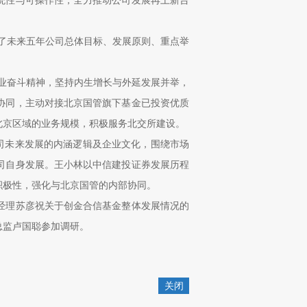
统性与可操作性，全力推动公司发展再上新台
述了未来五年公司总体目标、发展原则、重点举
创业奋斗精神，坚持内生增长与外延发展并举，
协同，主动对接北京国管旗下基金已投资优质
北京区域的业务规模，积极服务北交所建设。
司未来发展的内涵逻辑及企业文化，围绕市场
司自身发展。王小林以中信建投证券发展历程
积极性，强化与北京国管的内部协同。
经理苏彦祝关于创金合信基金整体发展情况的
总监卢国聪参加调研。
关闭